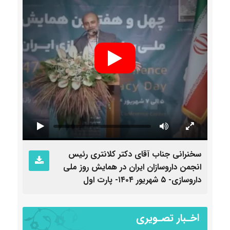
سخنرانی جناب آقای دکتر کلانتری رئیس
سخنرا
انجمن داروسازان ایران در همایش روز ملی
انجمن
داروسازی- ۵ شهریور ۱۴۰۴- پارت اول
داروسازی- ۵ شهری
اخـبار تصـویری