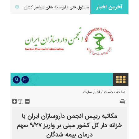
آخرین اخبار
اران ارجمند موسس و مسئول فنی داروخانه های سراسر کشور
۞
تشکیل شعب د
صفحه نخست /
اخبار سایت
مکاتبه رییس انجمن داروسازان ایران با
خزانه دار کل کشور مبنی بر واریز ۹/۲۷ سهم
درمان بیمه شدگان