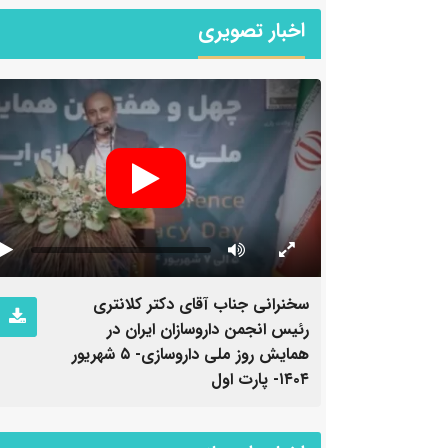
اخبار تصویری
سخنرانی جناب آقای دکتر کلانتری
رئیس انجمن داروسازان ایران در
اروسازی- ۵ شهریور
همایش روز ملی داروسازی- ۵ شهریور
۱۴۰۴- پارت اول