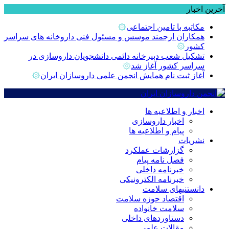
آخرین اخبار
مکاتبه با تامین اجتماعی
۞
همکاران ارجمند موسس و مسئول فنی داروخانه های سراسر
کشور
۞
تشکیل شعب دبیرخانه دائمی دانشجویان داروسازی در
سراسر کشور آغاز شد
۞
آغاز ثبت نام همایش انجمن علمی داروسازان ایران
۞
اخبار و اطلاعیه ها
اخبار داروسازی
پیام و اطلاعیه ها
نشریات
گزارشات عملکرد
فصل نامه پیام
خبرنامه داخلی
خبرنامه الکترونیکی
دانستنیهای سلامت
اقتصاد حوزه سلامت
سلامت خانواده
دستاوردهای داخلی
مقالات علمی