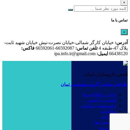
×
تماس با ما
×
آدرس:
خیابان کارگر شمالی-خیابان نصرت-نبش خیابان شهید ثابت-
پلاک 47-طبقه 4
تلفن تماس:
66592087-66592061
فاکس:
66438120
ایمیل:
ipa.info.ir@gmail.com
انجمن داروسازان ایران
طراحی سایت: گروه مهندسین تبیان
اخبار و اطلاعیه ها
آشنایی با انجمن
دانستنیهای سلامت
مکاتبات
نشریات
نیازمندی ها
درباره ما