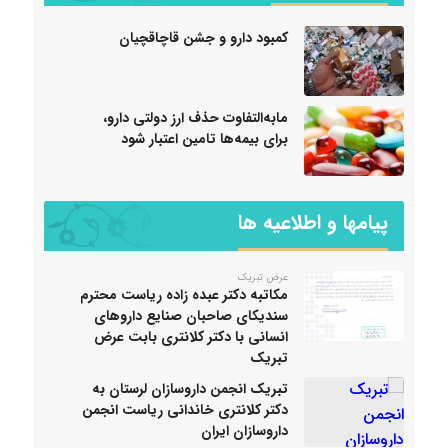
کمبود دارو و جشن قاچاقچیان
مابه‌التفاوت حذف ارز دولتی دارو،
برای بیمه‌ها تامین اعتبار شود
پیامها و اطلاعیه ها
عرض تبریک
مکاتبه دکتر عبده زاده ریاست محترم
سندیکای صاحبان صنایع داروهای
انسانی با دکتر کلانتری بابت عرض
تبریک
تبریک انجمن داروسازان لرستان به
دکتر کلانتری خاندانی ریاست انجمن
داروسازان ایران